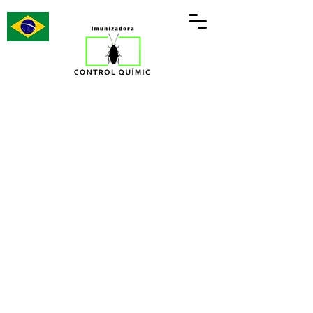
Processo Técnico de Controle de
Roedores
A desratização é um processo
estratégico de controle de roedores
(ratos de telhado, ratazanas e
camundongos) que visa não apenas
eliminar a infestação atual, mas também
prevenir o surgimento de novas
colônias. Diferente de soluções caseiras,
o processo profissional utiliza
metodologias científicas baseadas no