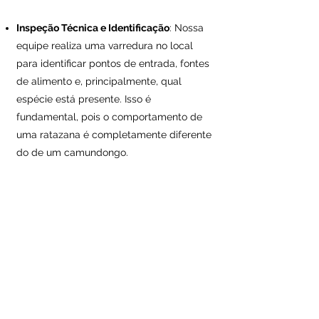
Processo
Inspeção Técnica e Identificação
: Nossa
equipe realiza uma varredura no local
para identificar pontos de entrada, fontes
de alimento e, principalmente, qual
espécie está presente. Isso é
fundamental, pois o comportamento de
uma ratazana é completamente diferente
do de um camundongo.
Instalação de Dispositivos e Iscagem
:
Utilizamos
Porta-Iscas Monitorados (PIM)
.
São caixas blindadas e travadas que
impedem o contato de crianças ou
animais de estimação com o raticida.
Dentro delas, colocamos iscas
parafinadas ou granuladas de alta
atratividade.
Barreiras Químicas e Físicas:
Além das